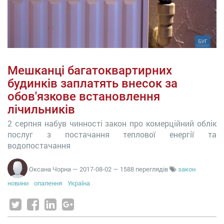
Мешканці багатоквартирних
будинків заплатять внесок за
обов'язкове встановлення
лічильників
2 серпня набув чинності закон про комерційний облік
послуг з постачання теплової енергії та
водопостачання
Оксана Чорна
—
2017-08-02
— 1588 переглядів
закон
новини
опалення
Україна