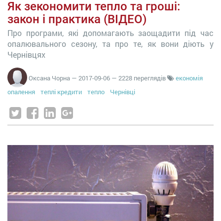
Як зекономити тепло та гроші:
закон і практика (ВІДЕО)
Про програми, які допомагають заощадити під час
опалювального сезону, та про те, як вони діють у
Чернівцях
Оксана Чорна
—
2017-09-06
— 2228 переглядів
економія
опалення
теплі кредити
тепло
Чернівці