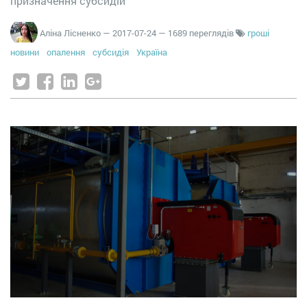
призначення субсидій
Аліна Лісненко
—
2017-07-24
— 1689 переглядів
гроші
новини
опалення
субсидія
Україна