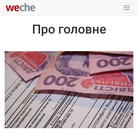
Упра
пере
Про головне