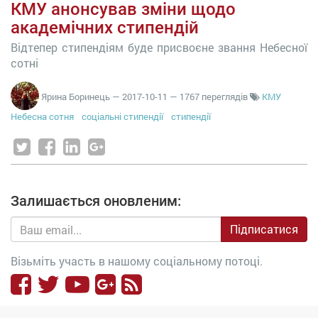
КМУ анонсував зміни щодо
академічних стипендій
Відтепер стипендіям буде присвоєне звання Небесної
сотні
Ярина Боринець
—
2017-10-11
— 1767 переглядів
КМУ
Небесна сотня
соціальні стипендії
стипендії
Залишається оновленим:
Підписатися
Візьміть участь в нашому соціальному потоці.