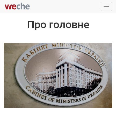
Упра
пере
Про головне