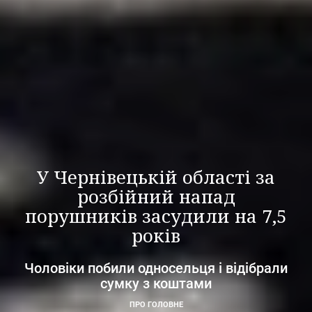
У Чернівецькій області за
розбійний напад
порушників засудили на 7,5
років
Чоловіки побили односельця і відібрали
сумку з коштами
ПРО ГОЛОВНЕ