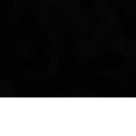
У жовтні 2017 року двоє