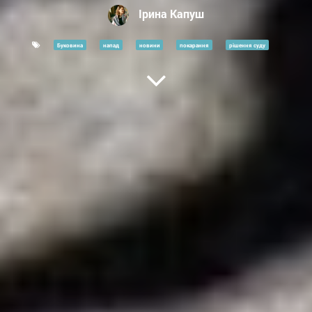
Ірина Капуш
Буковина
напад
новини
покарання
рішення суду