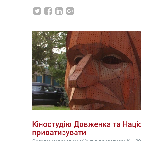
Кіностудію Довженка та Наці
приватизувати