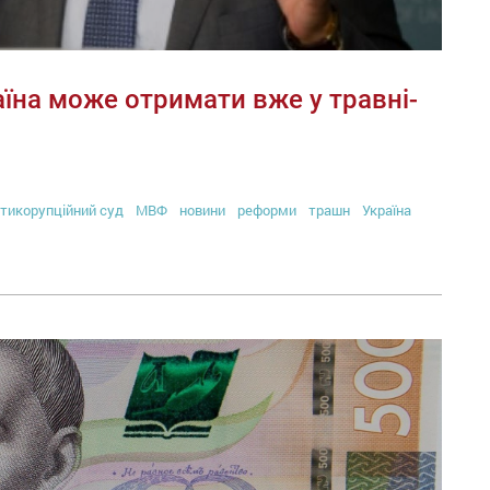
їна може отримати вже у травні-
тикорупційний суд
МВФ
новини
реформи
трашн
Україна