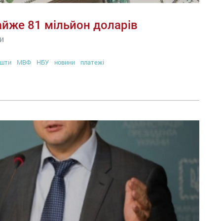
йже 81 мільйон доларів
и
ошти
МВФ
НБУ
новини
платежі