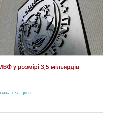
МВФ у розмірі 3,5 мільярдів
МВФ
НБУ
транш