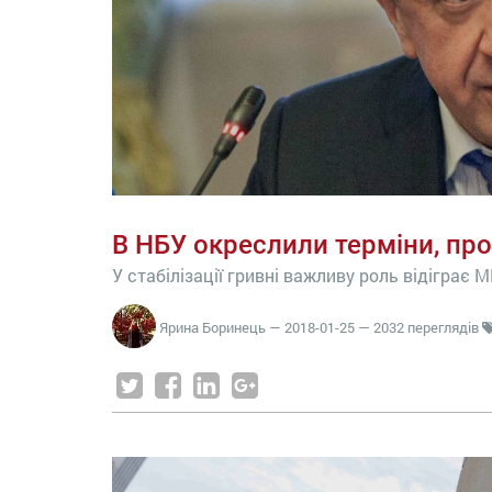
В НБУ окреслили терміни, про
У стабілізації гривні важливу роль відіграє 
Ярина Боринець
—
2018-01-25
— 2032 переглядів