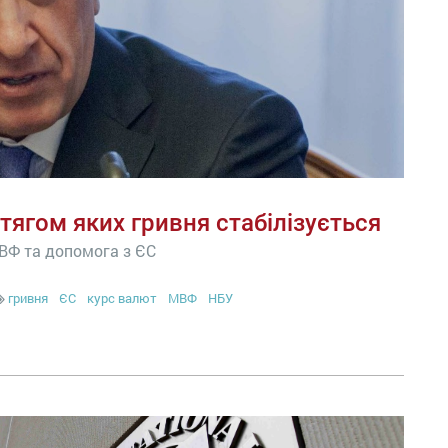
тягом яких гривня стабілізується
МВФ та допомога з ЄС
гривня
ЄС
курс валют
МВФ
НБУ