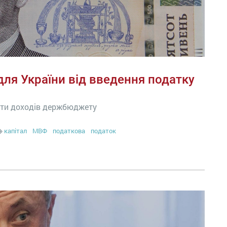
для України від введення податку
ати доходів держбюджету
капітал
МВФ
податкова
податок