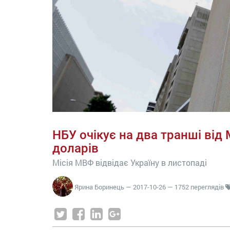
НБУ очікує на два транші від 
доларів
Місія МВФ відвідає Україну в листопаді
Ярина Боринець
—
2017-10-26
— 1752 переглядів