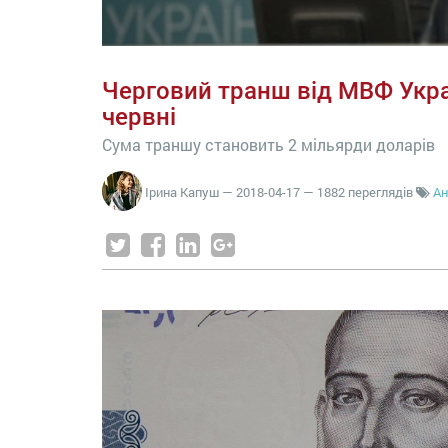
Черговий транш від МВФ Укра
червні
Сума траншу становить 2 мільярди доларів
Ірина Капуш
—
2018-04-17
— 1882 переглядів
Ан