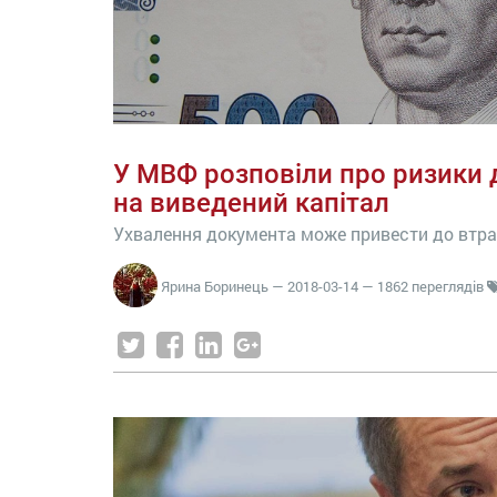
У МВФ розповіли про ризики 
на виведений капітал
Ухвалення документа може привести до втр
Ярина Боринець
—
2018-03-14
— 1862 переглядів