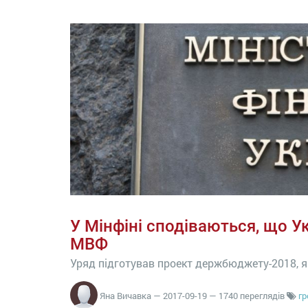
У Мінфіні сподіваються, що У
МВФ
Уряд підготував проект держбюджету-2018, я
Яна Вичавка
—
2017-09-19
— 1740 переглядів
гр