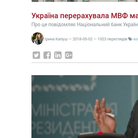
Україна перерахувала МВФ ма
Про це повідомляє Національний банк Україн
Ірина Капуш
—
2018-05-02
— 1923 переглядів
к