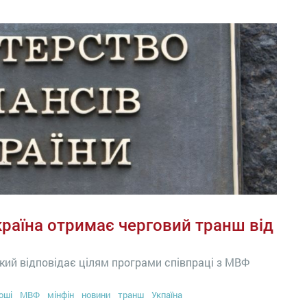
країна отримає черговий транш від
кий відповідає цілям програми співпраці з МВФ
оші
МВФ
мінфін
новини
транш
Укпаїна