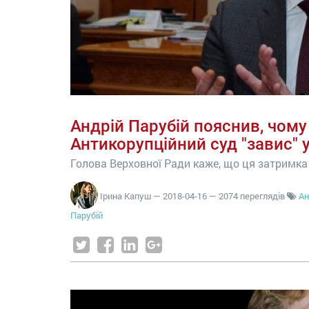
Андрій Парубій пояснив, чому
Антикорупційний суд "завис" у
Голова Верховної Ради каже, що ця затримк
Ірина Капуш
—
2018-04-16
— 2074 переглядів
Ан
Парубій