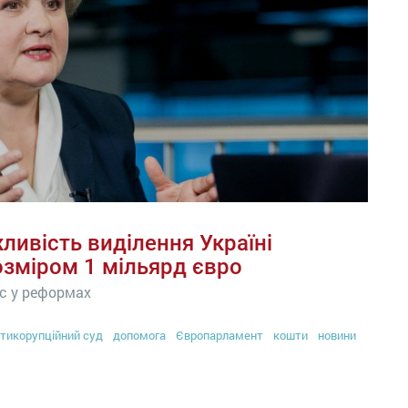
ивість виділення Україні
зміром 1 мільярд євро
ес у реформах
тикорупційний суд
допомога
Європарламент
кошти
новини