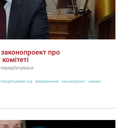
 законопроект про
 комітеті
а передбачувана
тикорупційний суд
впроваження
законопроект
новини