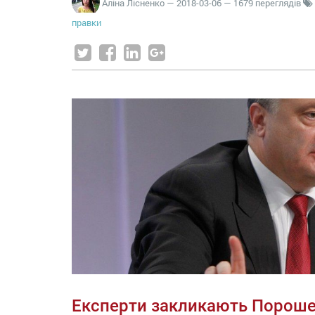
Аліна Лісненко
—
2018-03-06
— 1679 переглядів
правки
Експерти закликають Пороше