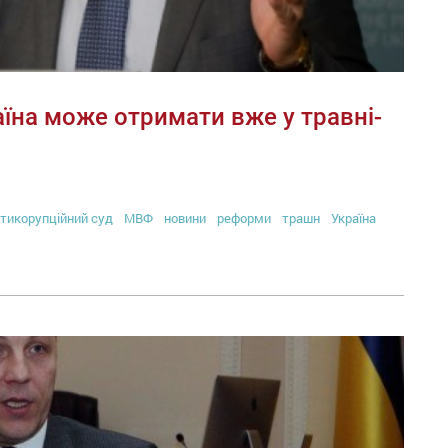
їна може отримати вже у травні-
тикорупційний суд
МВФ
новини
реформи
трашн
Україна