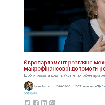
Європарламент розгляне можл
макрофінансової допомоги ро
Щоб отримати кошти, Україні потрібен прогр
Ірина Капуш
—
2018-04-06
— 2005 переглядів
Ан
реформи