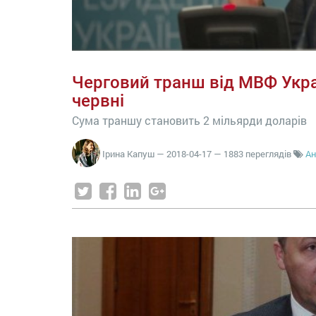
Черговий транш від МВФ Укра
червні
Сума траншу становить 2 мільярди доларів
Ірина Капуш
—
2018-04-17
— 1883 переглядів
Ан