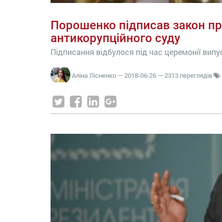
Порошенко підписав закон п
антикорупційного суду
Підписання відбулося під час церемонії випу
Аліна Лісненко
—
2018-06-26
— 2313 переглядів