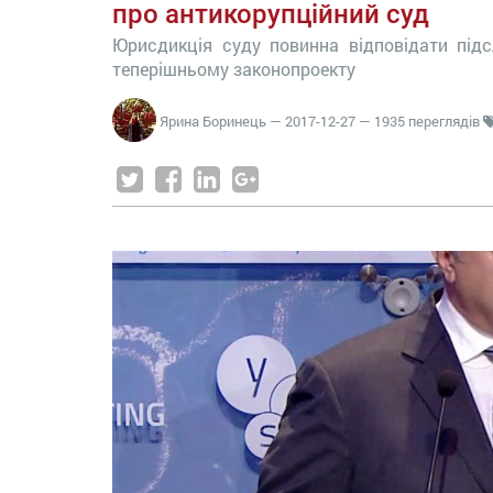
про антикорупційний суд
Юрисдикція суду повинна відповідати підс
теперішньому законопроекту
Ярина Боринець
—
2017-12-27
— 1935 переглядів