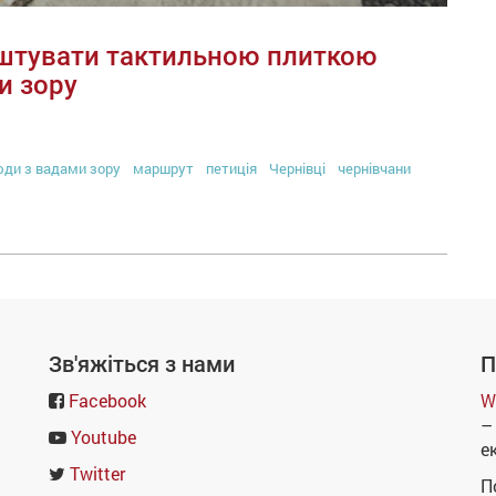
штувати тактильною плиткою
и зору
ди з вадами зору
маршрут
петиція
Чернівці
чернівчани
Зв'яжіться з нами
П
Facebook
W
–
Youtube
е
Twitter
П