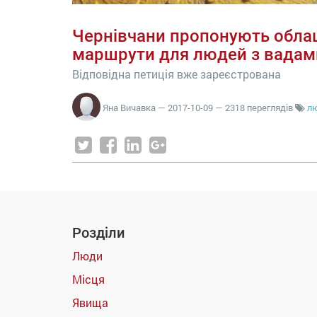
Чернівчани пропонують обла
маршрути для людей з вадам
Відповідна петиція вже зареєстрована
Яна Вичавка
—
2017-10-09
— 2318 переглядів
лю
Розділи
Люди
Місця
Явища