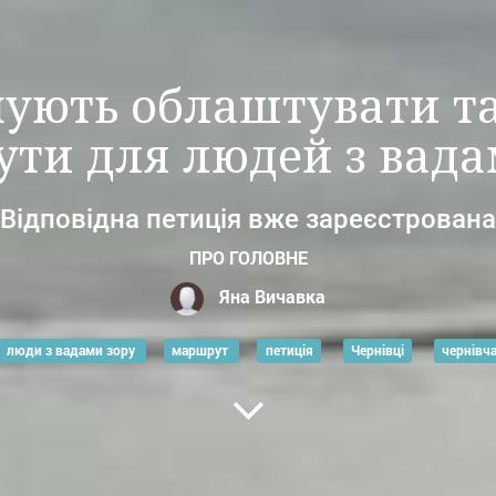
нують облаштувати т
ти для людей з вада
Відповідна петиція вже зареєстрована
ПРО ГОЛОВНЕ
Яна Вичавка
люди з вадами зору
маршрут
петиція
Чернівці
чернівч