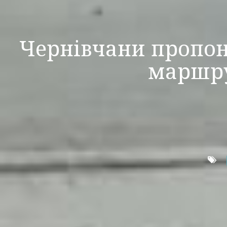
Чернівчани пропо
маршру