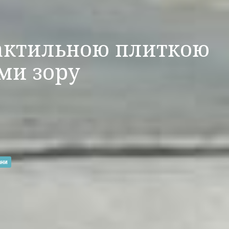
актильною плиткою
ми зору
ани