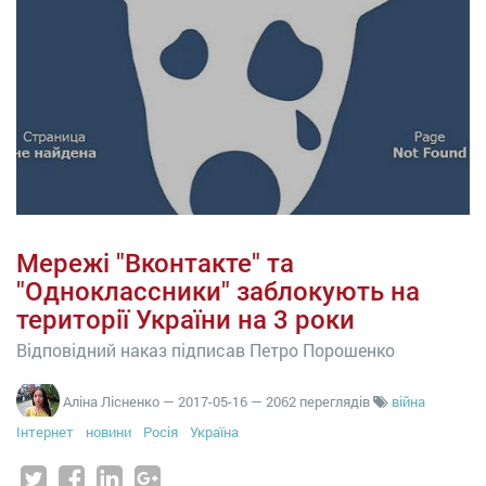
Мережі "Вконтакте" та
"Одноклассники" заблокують на
території України на 3 роки
Відповідний наказ підписав Петро Порошенко
Аліна Лісненко
—
2017-05-16
— 2062 переглядів
війна
Інтернет
новини
Росія
Україна