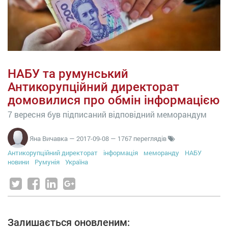
НАБУ та румунський
Антикорупційний директорат
домовилися про обмін інформацією
7 вересня був підписаний відповідний меморандум
Яна Вичавка
—
2017-09-08
— 1767 переглядів
Антикорупційний директорат
інформація
меморанду
НАБУ
новини
Румунія
Україна
Залишається оновленим: