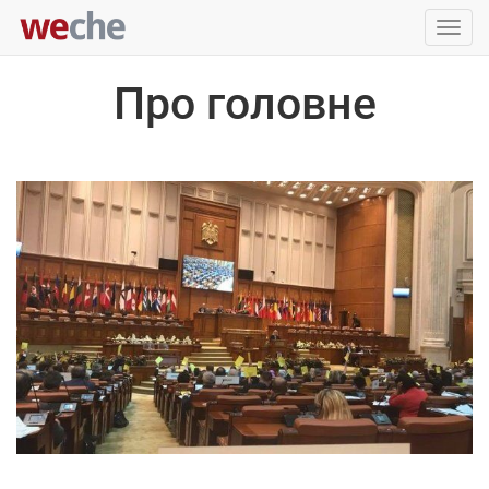
Упра
пере
Про головне