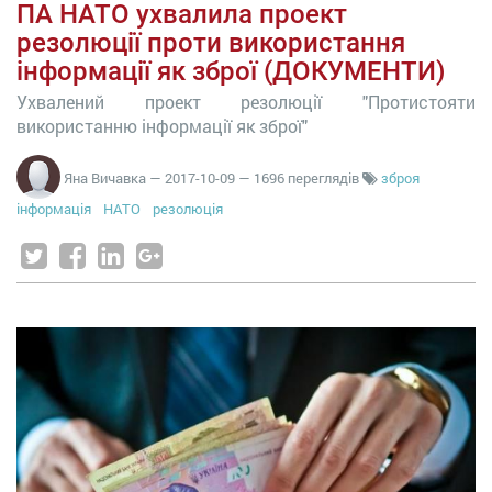
ПА НАТО ухвалила проект
резолюції проти використання
інформації як зброї (ДОКУМЕНТИ)
Ухвалений проект резолюції "Протистояти
використанню інформації як зброї"
Яна Вичавка
—
2017-10-09
— 1696 переглядів
зброя
інформація
НАТО
резолюція