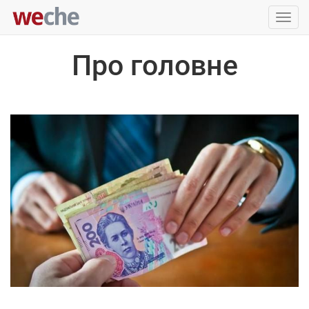
Упра
пере
Про головне