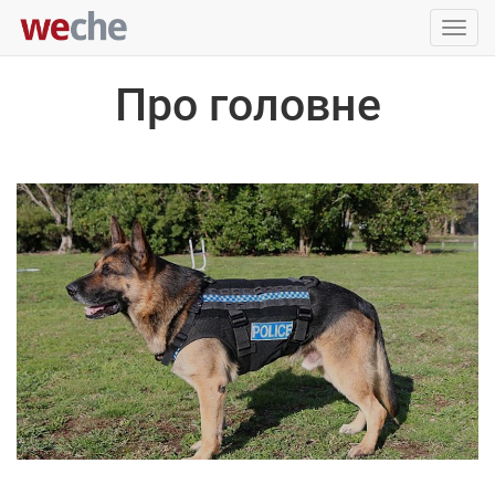
Упра
пере
Про головне