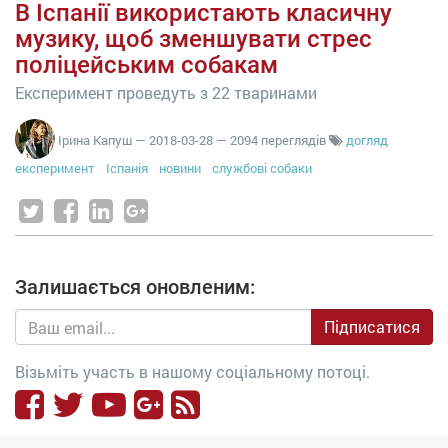
В Іспанії використають класичну
музику, щоб зменшувати стрес
поліцейським собакам
Експеримент проведуть з 22 тваринами
Ірина Капуш
—
2018-03-28
— 2094 переглядів
догляд
експеримент
Іспанія
новини
службові собаки
Залишається оновленим:
Підписатися
Візьміть участь в нашому соціальному потоці.