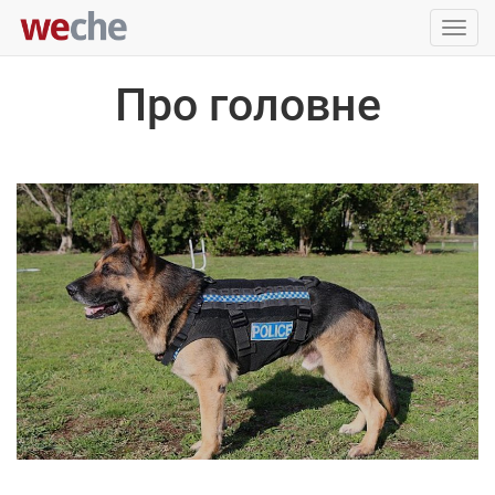
Упра
пере
Про головне