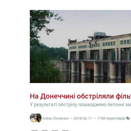
На Донеччині обстріляли філ
У результаті обстрілу пошкоджено бетонні за
Аліна Лісненко
—
2018-02-11
— 1768 переглядів