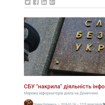
СБУ "накрила" діяльність інф
Мережа інформаторів діяла на Донеччині
Ярина Боринець
—
2018-01-24
— 2225 переглядів