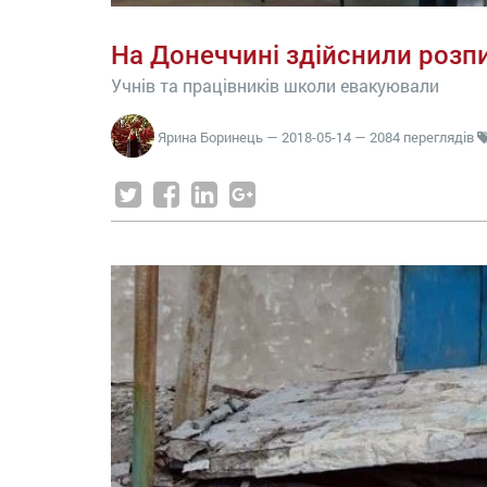
На Донеччині здійснили розпи
Учнів та працівників школи евакуювали
Ярина Боринець
—
2018-05-14
— 2084 переглядів