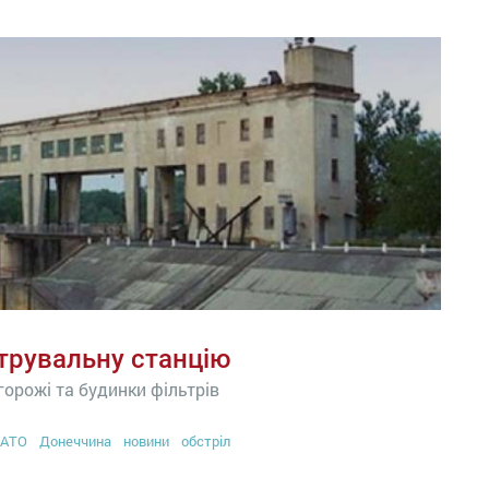
ьтрувальну станцію
горожі та будинки фільтрів
АТО
Донеччина
новини
обстріл