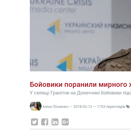
Бойовики поранили мирного ж
У селищі Гранітне на Донеччині бойовики пі
Аліна Лісненко
—
2018-02-13
— 1753 переглядів