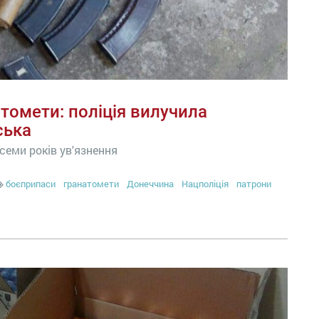
натомети: поліція вилучила
ська
семи років ув'язнення
боєприпаси
гранатомети
Донеччина
Нацполіція
патрони