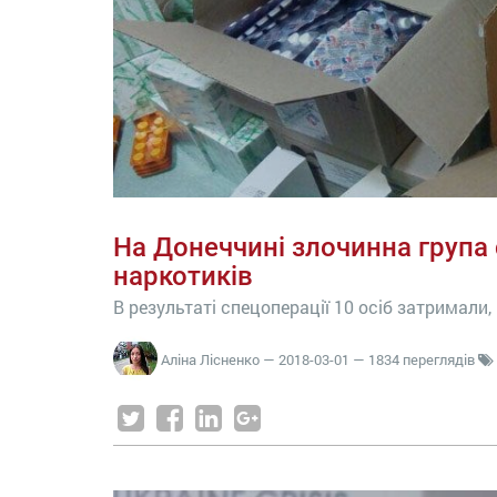
На Донеччині злочинна група
наркотиків
В результаті спецоперації 10 осіб затримали
Аліна Лісненко
—
2018-03-01
— 1834 переглядів