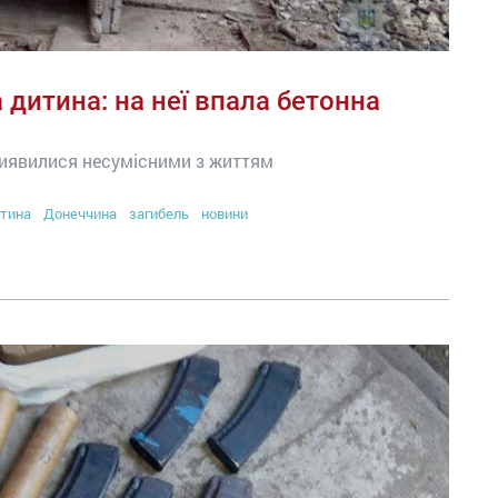
 дитина: на неї впала бетонна
 виявилися несумісними з життям
тина
Донеччина
загибель
новини