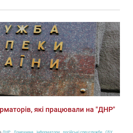
орматорів, які працювали на "ДНР"
ДНР
Донеччина
інформатори
російські спецслужби
СБУ