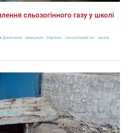
лення сльозогінного газу у школі
Донеччина
евакуація
Мар'їнка
сльозогінний газ
школа