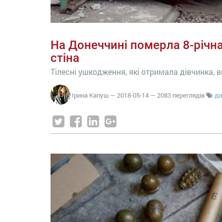
На Донеччині померла 8-річна
стіна
Тілесні ушкодження, які отримала дівчинка,
Ірина Капуш
—
2018-05-14
— 2083 переглядів
ди