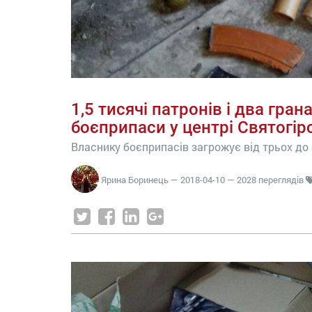
1,5 тисячі патронів і два гра
боєприпаси у центрі Святогір
Власнику боєприпасів загрожує від трьох до 
Ярина Боринець
—
2018-04-10
— 2028 переглядів