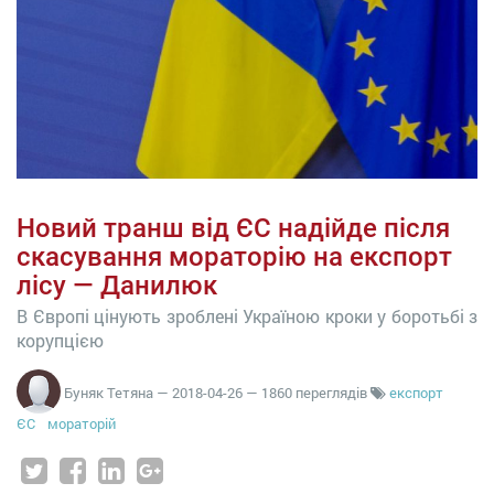
Новий транш від ЄС надійде після
скасування мораторію на експорт
лісу — Данилюк
В Європі цінують зроблені Україною кроки у боротьбі з
корупцією
Буняк Тетяна
—
2018-04-26
— 1860 переглядів
експорт
ЄС
мораторій