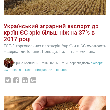
Український аграрний експорт до
країн ЄС зріс більш ніж на 37% в
2017 році
ТОП-5 торговельних партнерів України в ЄС очолюють
Нідерланди, Іспанія, Польща, Італія та Німеччина
Ярина Боринець
—
2018-02-05
— 2123 переглядів
експорт
ЄС
Іспанія
Італія
Нідерланди
Польща