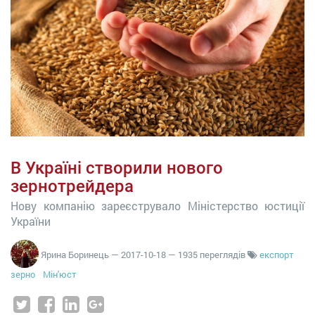
В Україні створили нового
зернотрейдера
Нову компанію зареєструвало Міністерство юстиції
України
Ярина Боринець
—
2017-10-18
— 1935 переглядів
експорт
зерно
Мін'юст