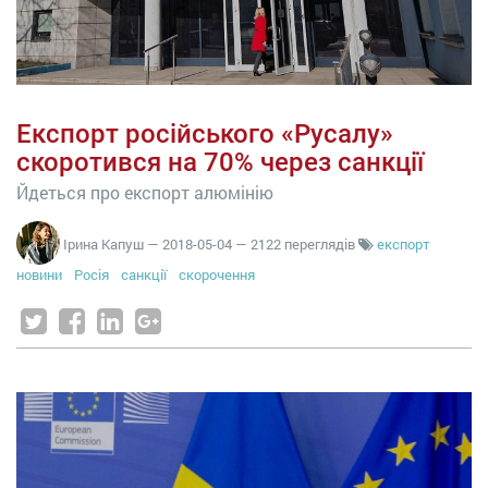
Експорт російського «Русалу»
скоротився на 70% через санкції
Йдеться про експорт алюмінію
Ірина Капуш
—
2018-05-04
— 2122 переглядів
експорт
новини
Росія
санкції
скорочення