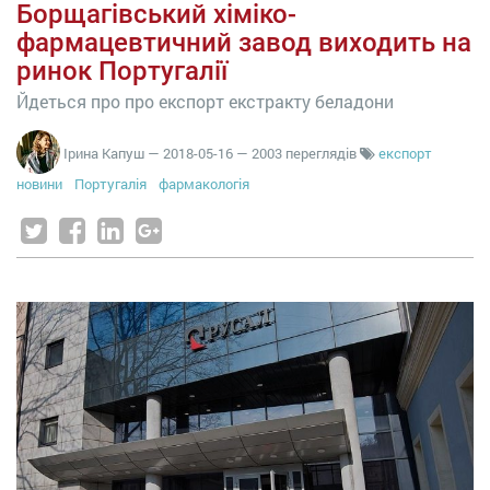
Борщагівський хіміко-
фармацевтичний завод виходить на
ринок Португалії
Йдеться про про експорт екстракту беладони
Ірина Капуш
—
2018-05-16
— 2003 переглядів
експорт
новини
Португалія
фармакологія