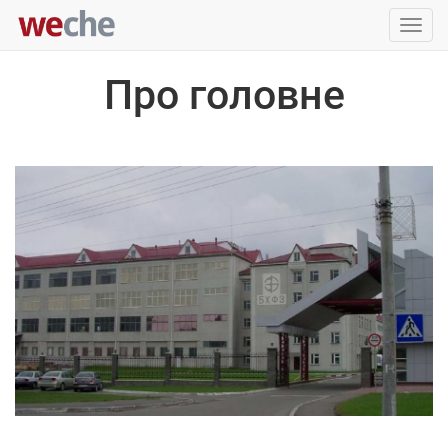
Упра
пере
Про головне