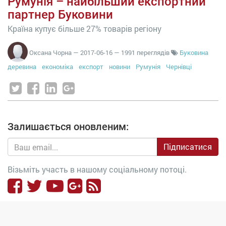
Румунія – найбільший експортний
партнер Буковини
Країна купує більше 27% товарів регіону
Оксана Чорна
—
2017-06-16
— 1991 переглядів
Буковина
деревина
економіка
експорт
новини
Румунія
Чернівці
Залишається оновленим:
Підписатися
Візьміть участь в нашому соціальному потоці.