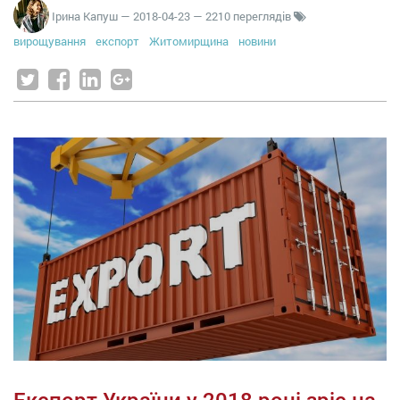
Ірина Капуш
—
2018-04-23
— 2210 переглядів
вирощування
експорт
Житомирщина
новини