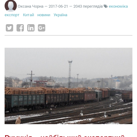
Оксана Чорна
—
2017-06-21
— 2043 переглядів
економіка
експорт
Китай
новини
Україна