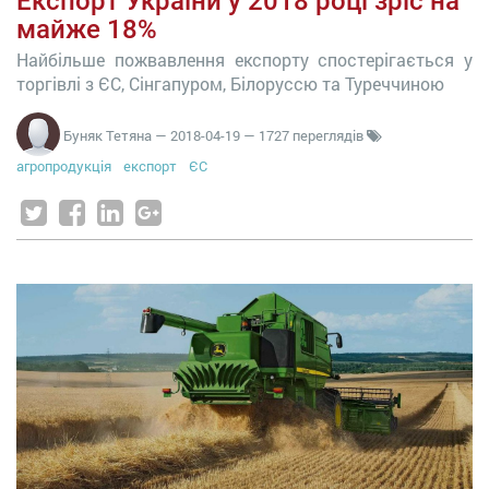
Експорт України у 2018 році зріс на
майже 18%
Найбільше пожвавлення експорту спостерігається у
торгівлі з ЄС, Сінгапуром, Білоруссю та Туреччиною
Буняк Тетяна
—
2018-04-19
— 1727 переглядів
агропродукція
експорт
ЄС