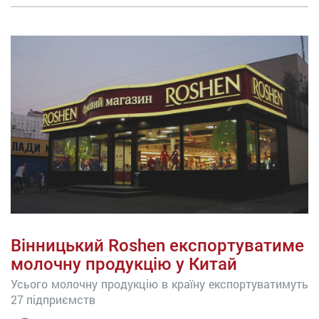
Вінницький Roshen експортуватиме
молочну продукцію у Китай
Усього молочну продукцію в країну експортуватимуть
27 підприємств