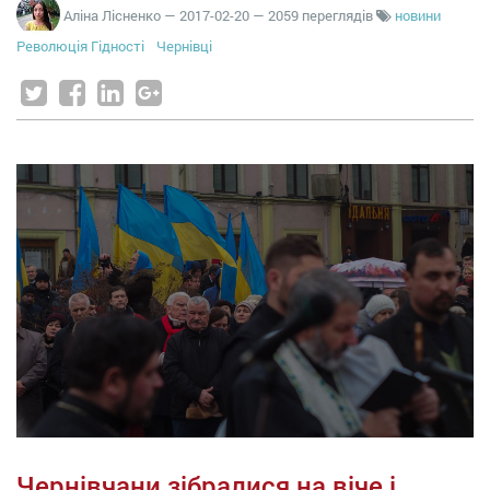
Аліна Лісненко
—
2017-02-20
— 2059 переглядів
новини
Революція Гідності
Чернівці
Чернівчани зібралися на віче і