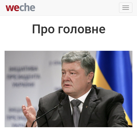
Упра
пере
Про головне