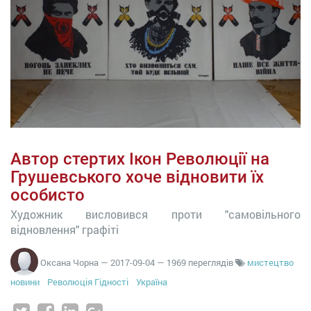
Автор стертих Ікон Революції на
Грушевського хоче відновити їх
особисто
Художник висловився проти "самовільного
відновлення" графіті
Оксана Чорна
—
2017-09-04
— 1969 переглядів
мистецтво
новини
Революція Гідності
Україна