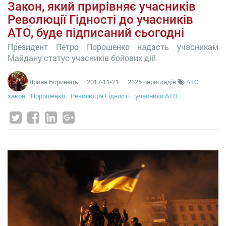
Закон, який прирівняє учасників
Революції Гідності до учасників
АТО, буде підписаний сьогодні
Президент Петро Порошенко надасть учасникам
Майдану статус учасників бойових дій
Ярина Боринець
—
2017-11-21
— 2125 переглядів
АТО
закон
Порошенко
Революція Гідності
учасники АТО