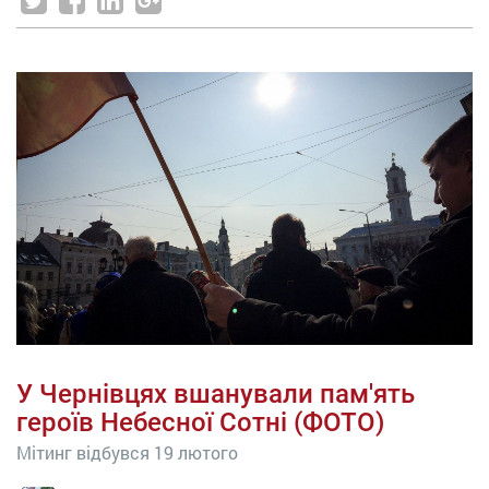
У Чернівцях вшанували пам'ять
героїв Небесної Сотні (ФОТО)
Мітинг відбувся 19 лютого