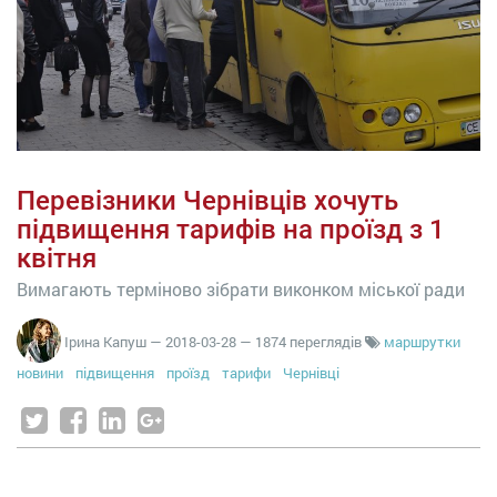
Перевізники Чернівців хочуть
підвищення тарифів на проїзд з 1
квітня
Вимагають терміново зібрати виконком міської ради
Ірина Капуш
—
2018-03-28
— 1874 переглядів
маршрутки
новини
підвищення
проїзд
тарифи
Чернівці