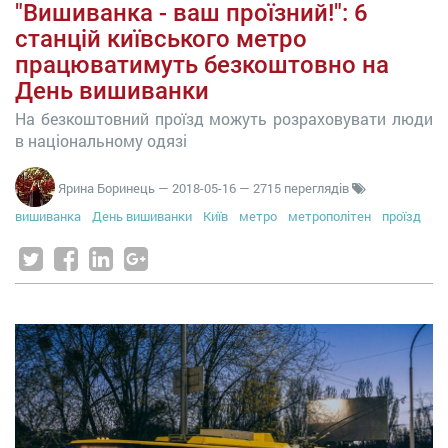
"Вишиванка - ваш проїзний!": 6
станцій київського метро
працюватимуть безкоштовно на
День вишиванки
На безкоштовний проїзд можуть розраховувати люди
в національному одязі
Ярина Боринець
—
2018-05-16
— 2715 переглядів
вишиванка
День вишиванки
Київ
метро
метрополітен
проїзд