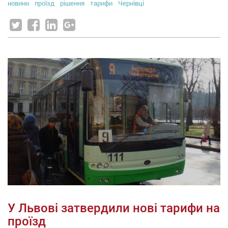
новини
проїзд
рішення
тарифи
Чернівці
У Львові затвердили нові тарифи на
проїзд