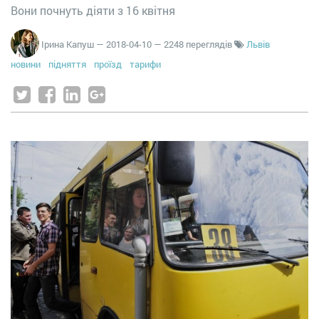
Вони почнуть діяти з 16 квітня
Ірина Капуш
—
2018-04-10
— 2248 переглядів
Львів
новини
підняття
проїзд
тарифи