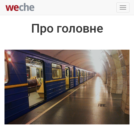
Упра
пере
Про головне