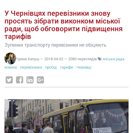
У Чернівцях перевізники знову
просять зібрати виконком міської
ради, щоб обговорити підвищення
тарифів
Зупинки транспорту перевізники не обіцяють
Ірина Капуш
—
2018-04-02
— 2080 переглядів
міська рада
новини
перевізники
проїзд
тарифи
Чернівці