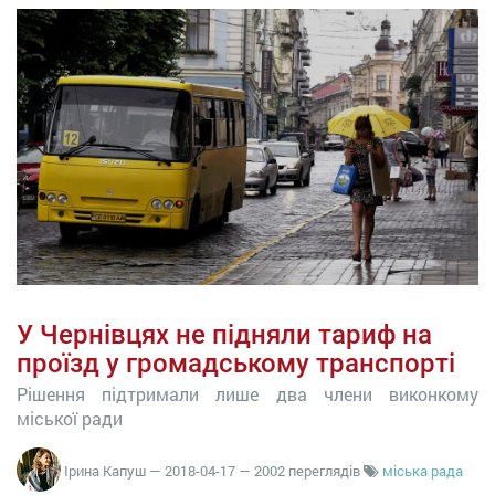
У Чернівцях не підняли тариф на
проїзд у громадському транспорті
Рішення підтримали лише два члени виконкому
міської ради
Ірина Капуш
—
2018-04-17
— 2002 переглядів
міська рада