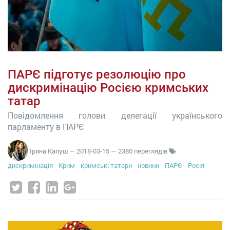
ПАРЄ підготує резолюцію про
дискримінацію Росією кримських
татар
Повідомлення голови делегації українського
парламенту в ПАРЄ
Ірина Капуш
—
2018-03-15
— 2380 переглядів
дискримінація
Крим
кримські татари
новини
ПАРЄ
Росія