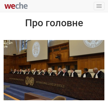
Упра
пере
Про головне