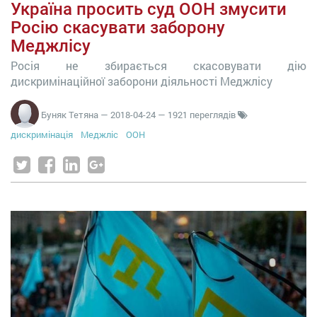
Україна просить суд ООН змусити
Росію скасувати заборону
Меджлісу
Росія не збирається скасовувати дію
дискримінаційної заборони діяльності Меджлісу
Буняк Тетяна
—
2018-04-24
— 1921 переглядів
дискримінація
Меджліс
ООН