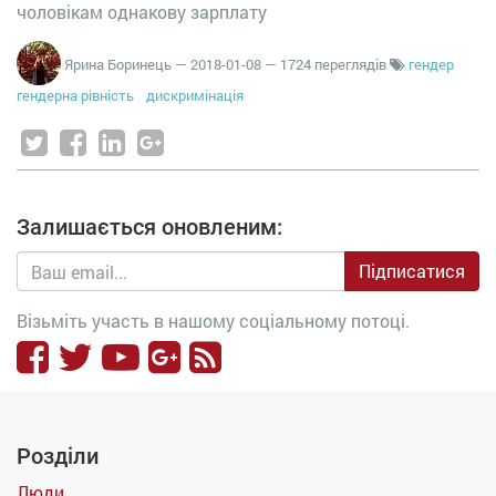
чоловікам однакову зарплату
Ярина Боринець
—
2018-01-08
— 1724 переглядів
гендер
гендерна рівність
дискримінація
Залишається оновленим:
Підписатися
Візьміть участь в нашому соціальному потоці.
Розділи
Люди