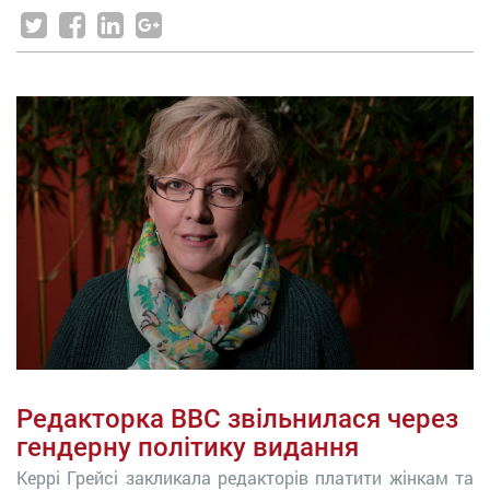
Редакторка BBC звільнилася через
гендерну політику видання
Керрі Грейсі закликала редакторів платити жінкам та