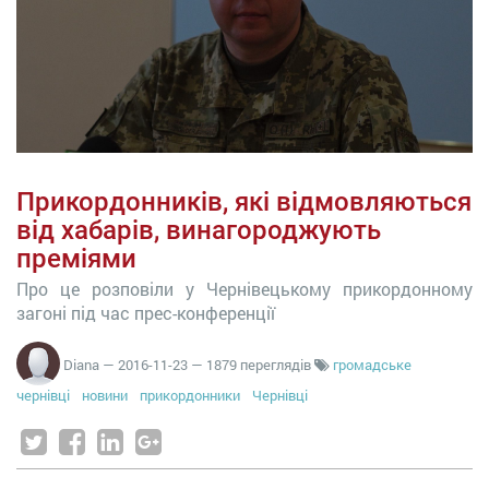
Прикордонників, які відмовляються
від хабарів, винагороджують
преміями
Про це розповіли у Чернівецькому прикордонному
загоні під час прес-конференції
Diana
—
2016-11-23
— 1879 переглядів
громадське
чернівці
новини
прикордонники
Чернівці