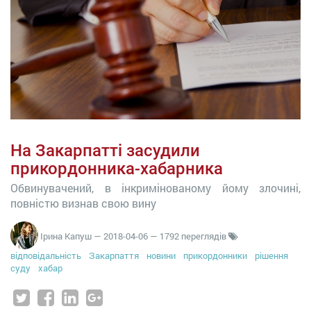
На Закарпатті засудили
прикордонника-хабарника
Обвинувачений, в інкримінованому йому злочині,
повністю визнав свою вину
Ірина Капуш
—
2018-04-06
— 1792 переглядів
відповідальність
Закарпаття
новини
прикордонники
рішення
суду
хабар