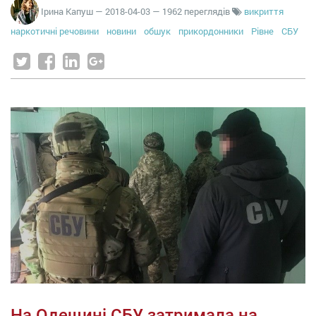
Ірина Капуш
—
2018-04-03
— 1962 переглядів
викриття
наркотичні речовини
новини
обшук
прикордонники
Рівне
СБУ
На Одещині СБУ затримала на