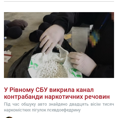
У Рівному СБУ викрила канал
контрабанди наркотичних речовин
Під час обшуку авто знайдено двадцять вісім тисяч
наркомістких пігулок псевдоефедрину