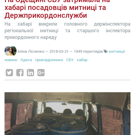
хабарі посадовців митниці та
Держприкордонслужби
На хабарі викрили головного держінспектора
регіональної митниці та старшого інспектора
прикордонного наряду
Аліна Лісненко
—
2018-03-31
— 1849 переглядів
митниця
новини
Одеса
прикордонники
СБУ
хабар