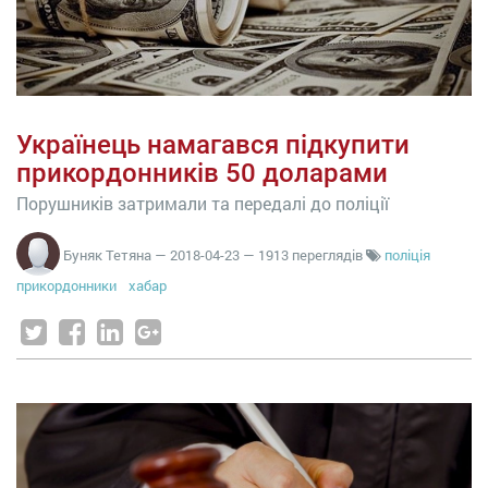
Українець намагався підкупити
прикордонників 50 доларами
Порушників затримали та передалі до поліції
Буняк Тетяна
—
2018-04-23
— 1913 переглядів
поліція
прикордонники
хабар