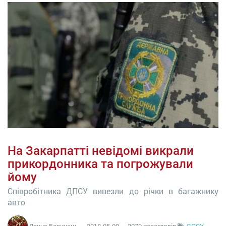
На Закарпатті невідомі викрали
прикордонника та погрожували
йому
Співробітника ДПСУ вивезли до річки в багажнику
авто
Ярина Боринець
—
2018-05-09
— 2070 переглядів
ДПСУ