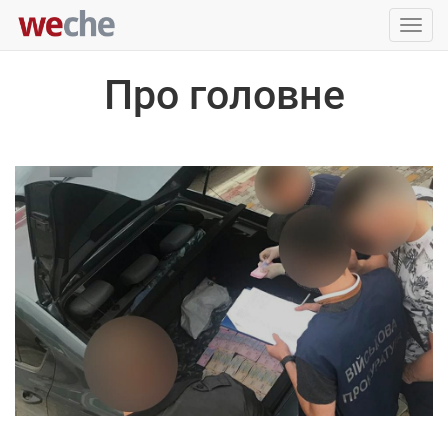
Упра
пере
Про головне