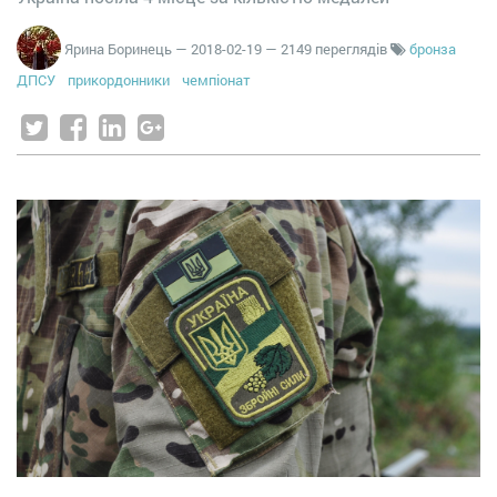
Ярина Боринець
—
2018-02-19
— 2149 переглядів
бронза
ДПСУ
прикордонники
чемпіонат