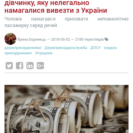
дівчинку, яку нелегально
намагалися вивезти з України
Чоловік намагався приховати неповнолітню
пасажирку серед речей
Ярина Боринець
—
2018-05-02
— 2185 переглядів
держприкордонники
Держприкордонслужба
ДПСУ
кордон
прикордонники
Угорщина