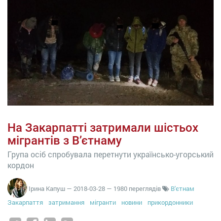
На Закарпатті затримали шістьох
мігрантів з В’єтнаму
Група осіб спробувала перетнути українсько-угорський
кордон
Ірина Капуш
—
2018-03-28
— 1980 переглядів
В'єтнам
Закарпаття
затримання
мігранти
новини
прикордонники