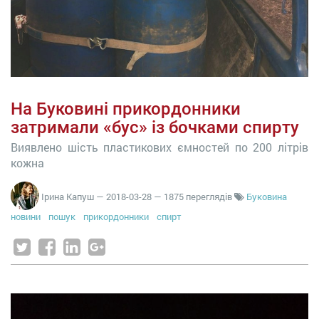
На Буковині прикордонники
затримали «бус» із бочками спирту
Виявлено шість пластикових ємностей по 200 літрів
кожна
Ірина Капуш
—
2018-03-28
— 1875 переглядів
Буковина
новини
пошук
прикордонники
спирт