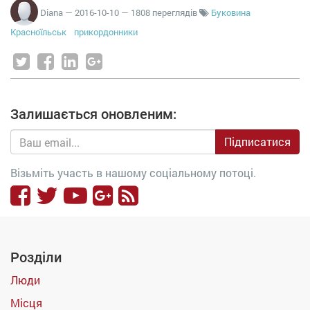
Diana
—
2016-10-10
— 1808 переглядів
Буковина
Красноїльськ
прикордонники
Залишається оновленим:
Підписатися
Візьміть участь в нашому соціальному потоці.
Розділи
Люди
Місця