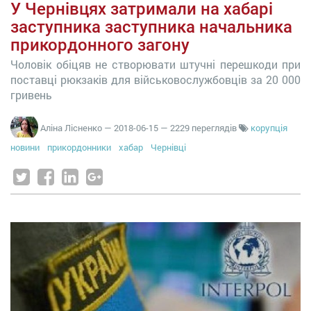
У Чернівцях затримали на хабарі
заступника заступника начальника
прикордонного загону
Чоловік обіцяв не створювати штучні перешкоди при
поставці рюкзаків для військовослужбовців за 20 000
гривень
Аліна Лісненко
—
2018-06-15
— 2229 переглядів
корупція
новини
прикордонники
хабар
Чернівці