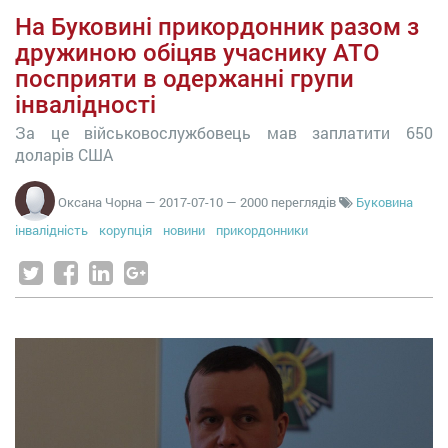
На Буковині прикордонник разом з
дружиною обіцяв учаснику АТО
посприяти в одержанні групи
інвалідності
За це військовослужбовець мав заплатити 650
доларів США
Оксана Чорна
—
2017-07-10
— 2000 переглядів
Буковина
інвалідність
корупція
новини
прикордонники