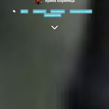
Ярина Боринець
ДПСУ
Закарпаття
контрабанда
прикордонна служба
прикордонники