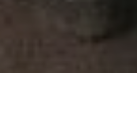
Співробітники СБУ викрили
на хабарі головного
державного інспектора