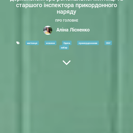
старшого інспектора прикордонного
наряду
ПРО ГОЛОВНЕ
Аліна Лісненко
митниця
новини
Одеса
прикордонники
СБУ
хабар