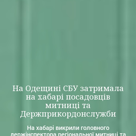
На Одещині СБУ затримала
на хабарі посадовців
митниці та
Держприкордонслужби
На хабарі викрили головного
держінспектора регіональної митниці та