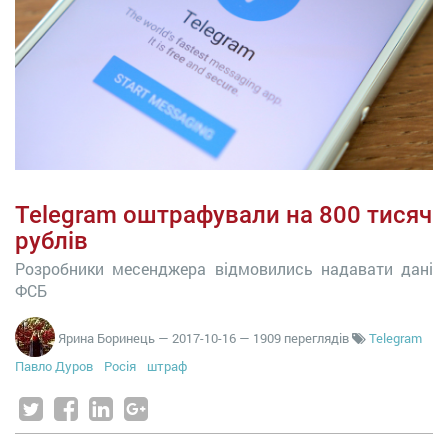
Telegram оштрафували на 800 тисяч
рублів
Розробники месенджера відмовились надавати дані
ФСБ
Ярина Боринець
—
2017-10-16
— 1909 переглядів
Telegram
Павло Дуров
Росія
штраф