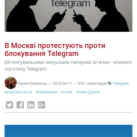
В Москві протестують проти
блокування Telegram
Мітингувальники запускали паперові літачки - елемент
логотипу Telegram
Ярина Боринець
—
2018-04-17
— 2001 переглядів
Telegram
акція протесту
блокування
мітинг
Павло Дуров