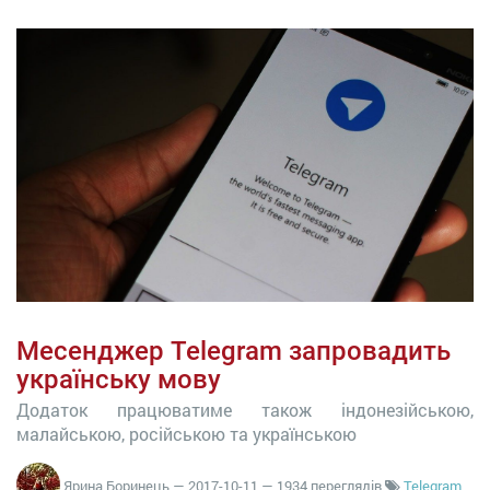
Месенджер Telegram запровадить
українську мову
Додаток працюватиме також індонезійською,
малайською, російською та українською
Ярина Боринець
—
2017-10-11
— 1934 переглядів
Telegram