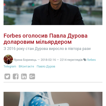
Forbes оголосив Павла Дурова
доларовим мільярдером
З 2016 року стан Дурова виросло в півтора рази
Ярина Боринець
—
2018-02-16
— 2214 переглядів
forbes
Telegram
ВКонтакте
Павло Дуров