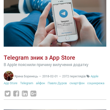
Telegram зник з App Store
В Apple пояснили причину вилучення додатку
Ярина Боринець
—
2018-02-01
— 2372 переглядів
Apple
App Store
Telegram
айфон
Павло Дуров
смартфон
соцмережа