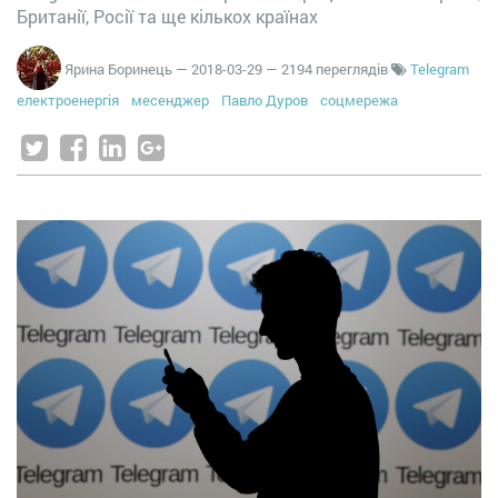
Британії, Росії та ще кількох країнах
Ярина Боринець
—
2018-03-29
— 2194 переглядів
Telegram
електроенергія
месенджер
Павло Дуров
соцмережа