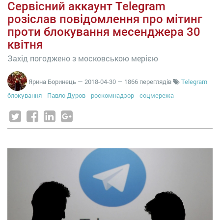
Сервісний аккаунт Telegram
розіслав повідомлення про мітинг
проти блокування месенджера 30
квітня
Захід погоджено з московською мерією
Ярина Боринець
—
2018-04-30
— 1866 переглядів
Telegram
блокування
Павло Дуров
роскомнадзор
соцмережа