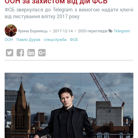
ООН за захистом від дій ФСБ
ФСБ звернулася до Telegram з вимогою надати ключі
від листування влітку 2017 року
Ярина Боринець
—
2017-12-14
— 2053 переглядів
Telegram
ООН
Павло Дуров
спецслужба
ФСБ