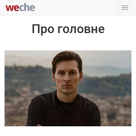
Упра
пере
Про головне