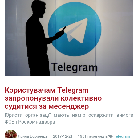
Користувачам Telegram
запропонували колективно
судитися за месенджер
Юристи організації мають намір оскаржити вимоги
ФСБ і Роскомнадзора
Ярина Боринець
—
2017-12-21
— 1951 переглядів
Telegram