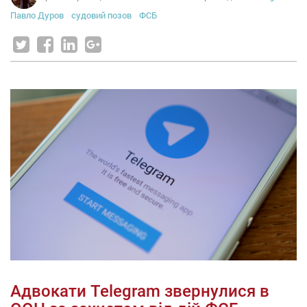
Павло Дуров
судовий позов
ФСБ
Адвокати Telegram звернулися в