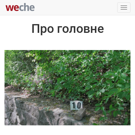
Упра
пере
Про головне