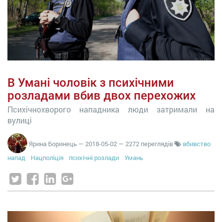
В Умані чоловік з психічними
розладами вбив двох перехожих
Психічнохворого нападника люди затримали на
вулиці
Ярина Боринець
—
2018-05-02
— 2272 переглядів
вбивство
напад
Нацполіція
психічні розлади
Умань