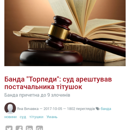
Банда "Торпеди": суд арештував
постачальника тітушок
Банда причетна до 9 злочинів
Яна Вичавка
—
2017-10-05
— 1802 переглядів
банда
новини
суд
тітушки
Умань