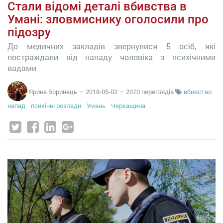
Стали відомі деталі вбивства в
Умані: зловмиснику оголосили про
підозру
До медичних закладів звернулися 5 осіб, які
постраждали від нападу чоловіка з психічними
вадами
Ярина Боринець
—
2018-05-02
— 2070 переглядів
вбивство
напад
психічні розлади
Умань
Черкащина