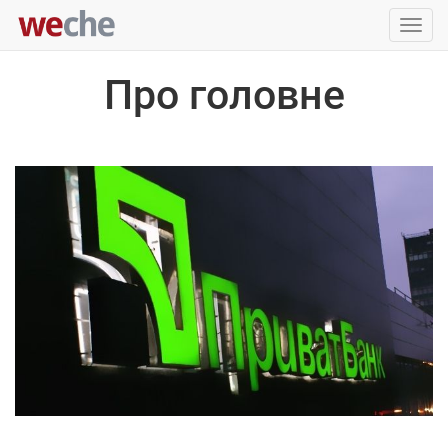
Упра
пере
Про головне