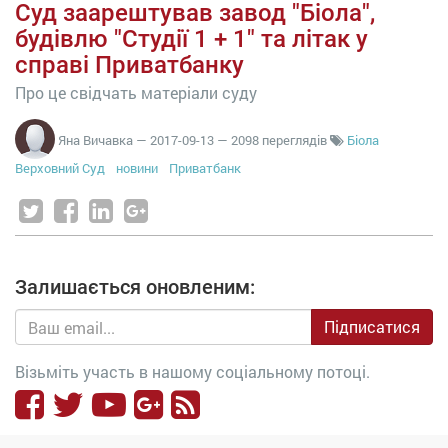
Суд заарештував завод "Біола",
будівлю "Студії 1 + 1" та літак у
справі Приватбанку
Про це свідчать матеріали суду
Яна Вичавка
—
2017-09-13
— 2098 переглядів
Біола
Верховний Суд
новини
Приватбанк
Залишається оновленим:
Підписатися
Візьміть участь в нашому соціальному потоці.