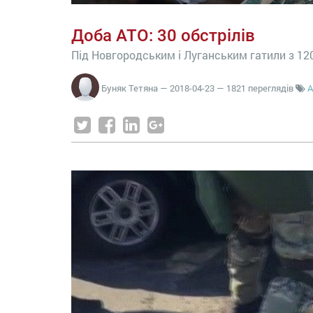
Доба АТО: 30 обстрілів
Під Новгородським і Луганським гатили з 12
Буняк Тетяна
—
2018-04-23
— 1821 переглядів