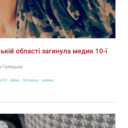
ській області загинула медик 10-ї
а Галицька
АТО
війна
Луганськ
новини