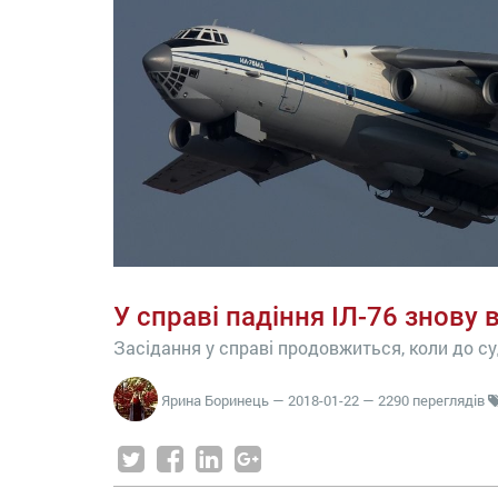
У справі падіння ІЛ-76 знову
Засідання у справі продовжиться, коли до су
Ярина Боринець
—
2018-01-22
— 2290 переглядів