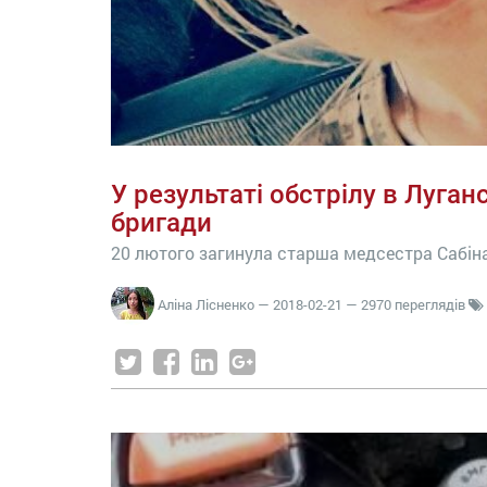
У результаті обстрілу в Луган
бригади
20 лютого загинула старша медсестра Сабін
Аліна Лісненко
—
2018-02-21
— 2970 переглядів