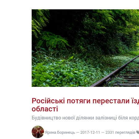
Російські потяги перестали їз
області
Будівництво нової ділянки залізниці біля кор
Ярина Боринець
—
2017-12-11
— 2331 переглядів