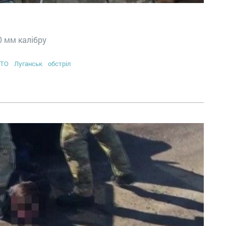
0 мм калібру
АТО
Луганськ
обстріл