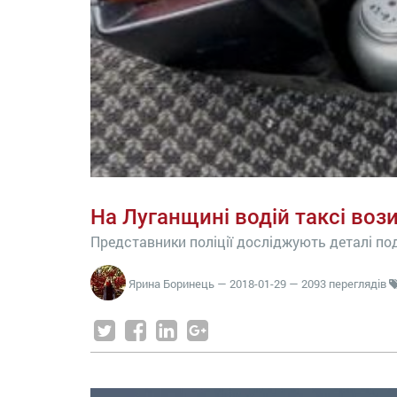
На Луганщині водій таксі вози
Представники поліції досліджують деталі под
Ярина Боринець
—
2018-01-29
— 2093 переглядів