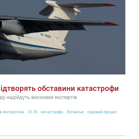
 відтворять обставини катастрофи
ду надійдуть висновки експертів
експертиза
ІЛ-76
катастрофа
Луганськ
судовий процес