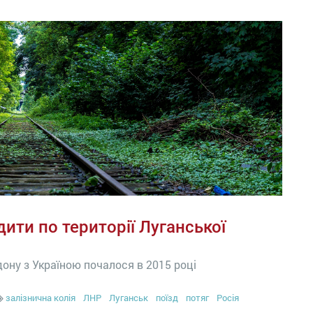
дити по території Луганської
дону з Україною почалося в 2015 році
залізнична колія
ЛНР
Луганськ
поїзд
потяг
Росія