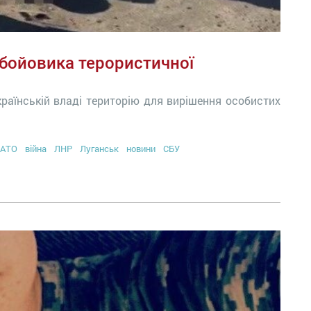
бойовика терористичної
країнській владі територію для вирішення особистих
АТО
війна
ЛНР
Луганськ
новини
СБУ