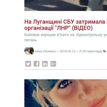
На Луганщині СБУ затримала 
організації "ЛНР" (ВІДЕО)
Бойовик вирішив в’їхати на підконтрольну у
питань
Аліна Лісненко
—
2018-03-13
— 2135 переглядів