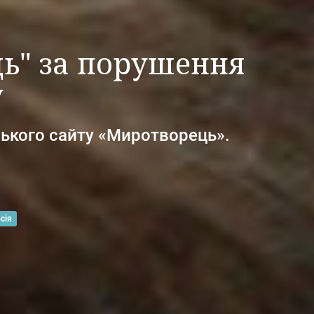
ь" за порушення
у
ського сайту «Миротворець».
сія