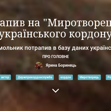
апив на "Миротворец
українського кордон
мольник потрапив в базу даних україн
ПРО ГОЛОВНЕ
Ярина Боринець
актор
Держприкордонслужба
кордон
Миротворець
Ро