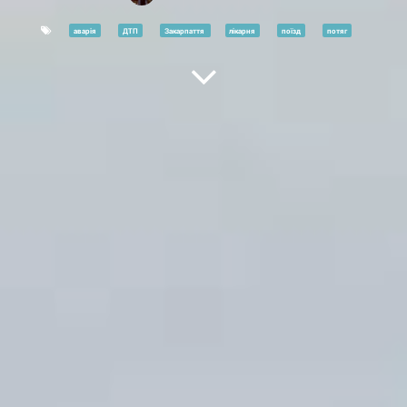
аварія
ДТП
Закарпаття
лікарня
поїзд
потяг