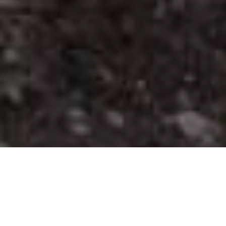
У селі Велика Копаня
Виноградівського району на