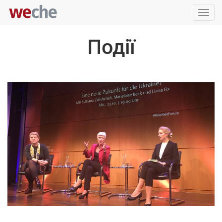
Упра
пере
Події