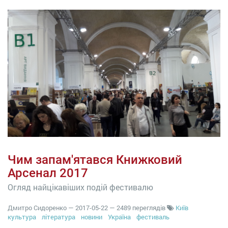
Чим запам'ятався Книжковий
Арсенал 2017
Огляд найцікавіших подій фестивалю
Дмитро Сидоренко
—
2017-05-22
— 2489 переглядів
Київ
культура
література
новини
Україна
фестиваль