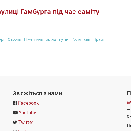
лиці Гамбурга під час саміту
ург
Європа
Німеччина
огляд
путін
Росія
світ
Трамп
Зв'яжіться з нами
П
Facebook
W
–
Youtube
е
Twitter
П