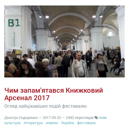
Чим запам'ятався Книжковий
Арсенал 2017
Огляд найцікавіших подій фестивалю
Дмитро Сидоренко
—
2017-05-22
— 2492 переглядів
Київ
культура
література
новини
Україна
фестиваль