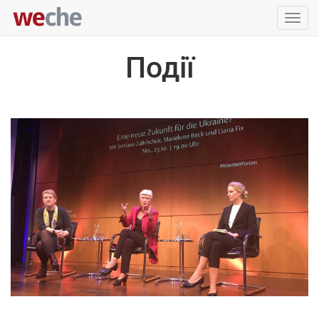
Упра
пере
Події