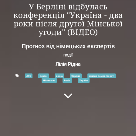
У Берліні відбулась
конференція "Україна - два
роки після другої Мінської
угоди" (ВІДЕО)
Прогноз від німецьких експертів
ПОДІЇ
Лілія Рідна
АТО
Берлін
війна
Європа
мінські домовленості
Німеччина
Росія
Україна