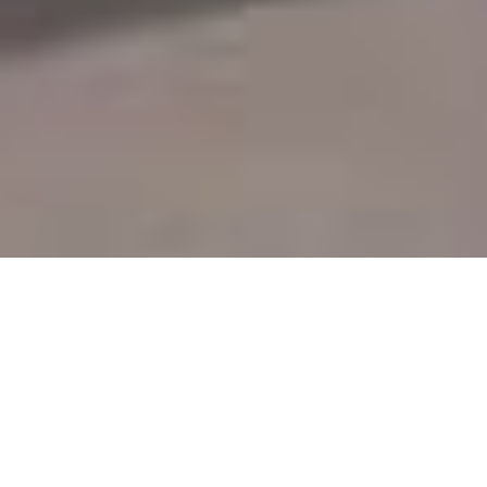
25 липня в Європейській
Академії Берліну відбулась
конференція “Україна - два
роки після другої Мінської