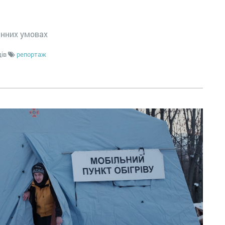
инних умовах
дів
репортаж