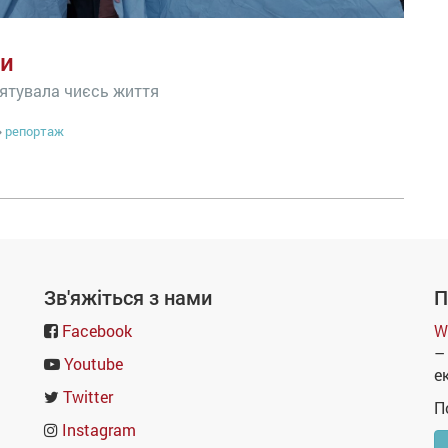
ти
рятувала чиєсь життя
репортаж
Зв'яжіться з нами
П
Facebook
W
–
Youtube
е
Twitter
П
Instagram