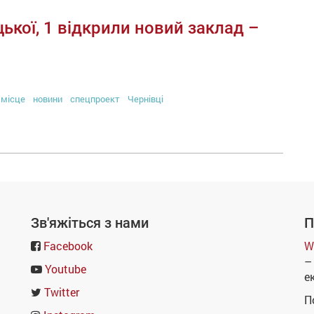
ької, 1 відкрили новий заклад –
місце
новини
спецпроект
Чернівці
Зв'яжіться з нами
П
Facebook
W
–
Youtube
е
Twitter
П