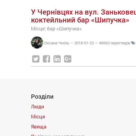
У Чернівцях на вул. Заньковец
коктейльний бар «Шипучка»
Місце: бар «Шипучка»
Оксана Чміль
—
2018-01-23
— 46663 переглядів
Розділи
Люди
Місця
Явища