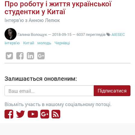
Про роботу і життя української
студентки у Китаї
Інтерв’ю з Анною Лелюк
Галина Волощук
—
2018-09-15
— 6037 переглядів
AIESEC
інтерв'ю
Китай
молодь
Чернівці
Залишається оновленим:
Підписатися
Візьміть участь в нашому соціальному потоці.