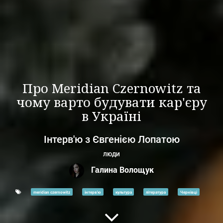
Про Meridian Czernowitz та
чому варто будувати кар'єру
в Україні
Інтерв'ю з Євгенією Лопатою
ЛЮДИ
Галина Волощук
meridian czernowitz
інтерв'ю
культура
література
Чернівці