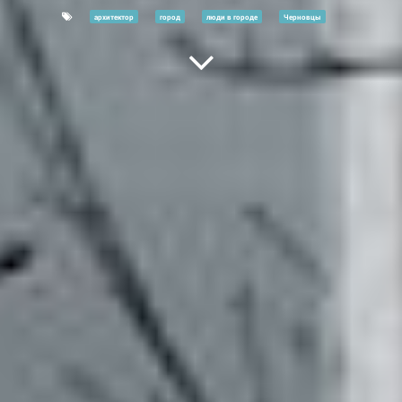
архитектор
город
люди в городе
Черновцы