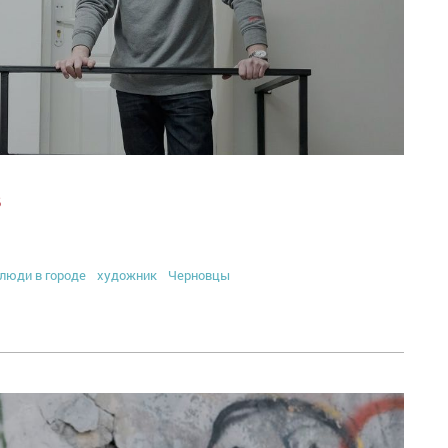
в
люди в городе
художник
Черновцы