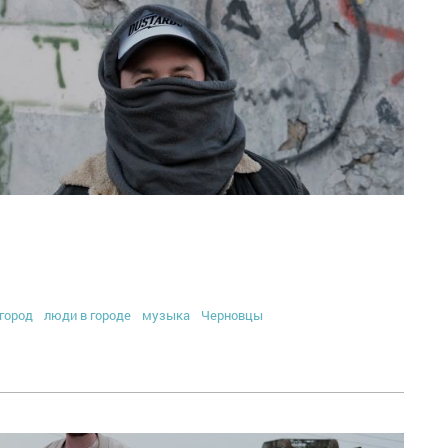
город
люди в городе
музыка
Черновцы