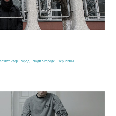
архитектор
город
люди в городе
Черновцы