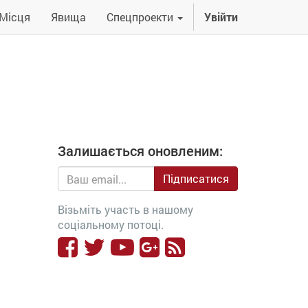
Місця
Явища
Спецпроекти
Увійти
Залишається оновленим:
Підписатися
Візьміть участь в нашому
соціальному потоці.