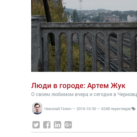
Люди в городе: Артем Жук
О своем любимом вчера и сегодня в Чернов
Николай Гелич
—
2016-10-30
— 6248 переглядів