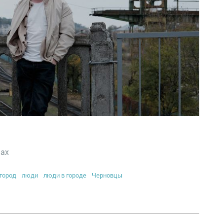
цах
город
люди
люди в городе
Черновцы