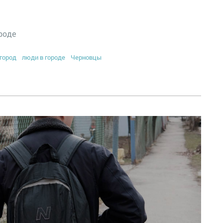
роде
город
люди в городе
Черновцы