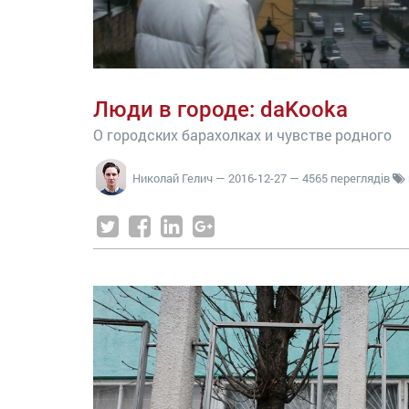
Люди в городе: daKooka
О городских барахолках и чувстве родного
Николай Гелич
—
2016-12-27
— 4565 переглядів