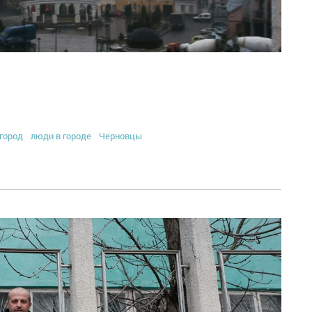
город
люди в городе
Черновцы