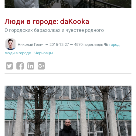
Люди в городе: daKooka
О городских барахолках и чувстве родного
Николай Гелич
—
2016-12-27
— 4570 переглядів
город
люди в городе
Черновцы