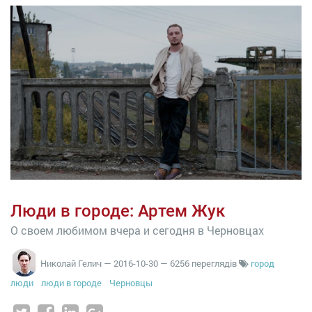
Люди в городе: Артем Жук
О своем любимом вчера и сегодня в Черновцах
Николай Гелич
—
2016-10-30
— 6256 переглядів
город
люди
люди в городе
Черновцы