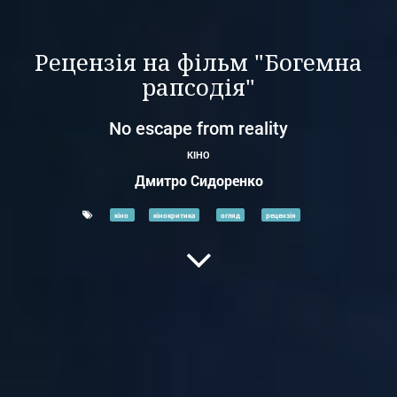
Рецензія на фільм "Богемна
рапсодія"
No escape from reality
КІНО
Дмитро Сидоренко
кіно
кінокритика
огляд
рецензія