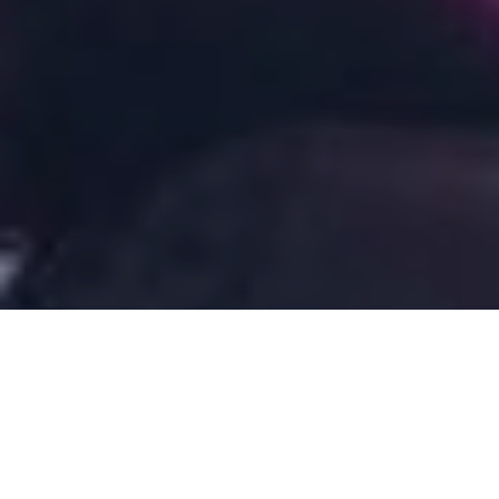
Процес виробництва цієї стрічки перетерпів
безліч змін та складнощів. Почалося все у
2010-му році. На головну роль запросили