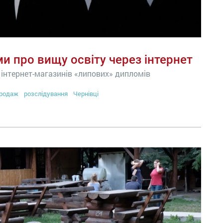
и про вищу освіту через інтернет
 інтернет-магазинів «липових» дипломів
родаж
розслідування
Чернівці