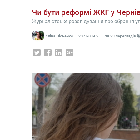
Чи бути реформі ЖКГ у Черні
Журналістське розслідування про обрання уп
Аліна Лісненко
—
2021-03-02
— 28623 переглядів