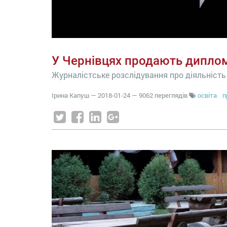
У Чернівцях продають диплом
Журналістське розслідування про діяльність
Ірина Капуш
—
2018-01-24
— 9062 переглядів
освіта
п