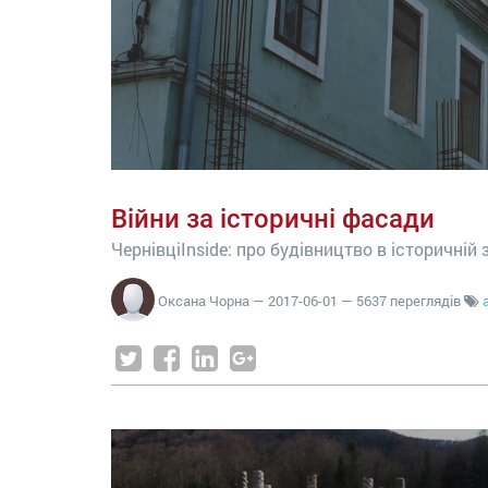
Війни за історичні фасади
ЧернівціInside: про будівництво в історичній 
Оксана Чорна
—
2017-06-01
— 5637 переглядів