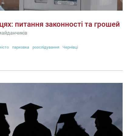
цях: питання законності та грошей
 майданчиків
місто
парковка
розслідування
Чернівці