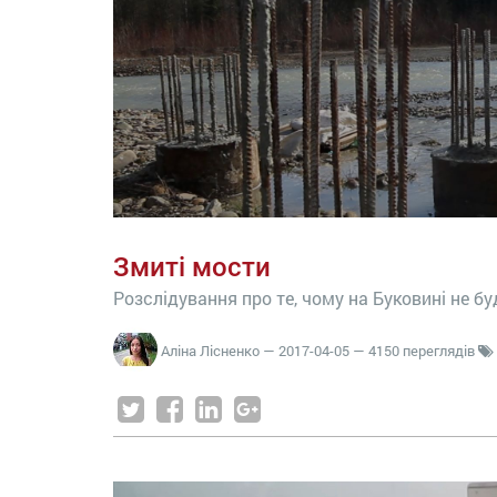
Змиті мости
Розслідування про те, чому на Буковині не б
Аліна Лісненко
—
2017-04-05
— 4150 переглядів