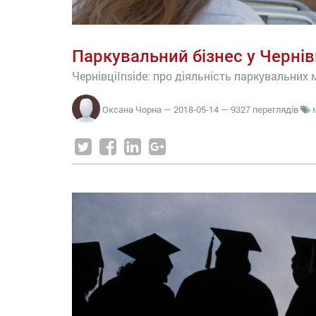
Паркувальний бізнес у Чернів
ЧернівціInside: про діяльність паркувальних
Оксана Чорна
—
2018-05-14
— 9327 переглядів