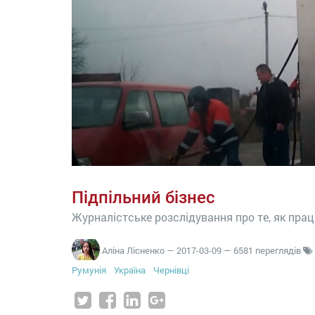
Підпільний бізнес
Журналістське розслідування про те, як пра
Аліна Лісненко
—
2017-03-09
— 6581 переглядів
Румунія
Україна
Чернівці