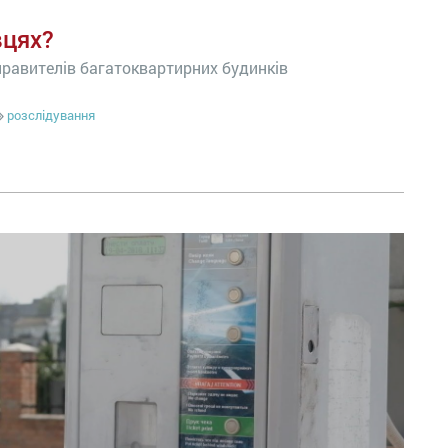
вцях?
равителів багатоквартирних будинків
розслідування