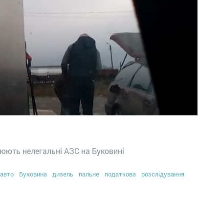
цюють нелегальні АЗС на Буковині
авто
Буковина
дизель
пальне
податкова
розслідування