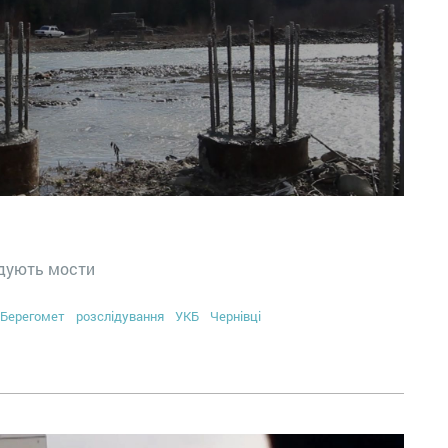
удують мости
Берегомет
розслідування
УКБ
Чернівці