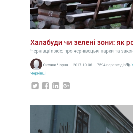
Халабуди чи зелені зони: як 
ЧернівціInside: про чернівецькі парки та зако
Оксана Чорна
—
2017-10-06
— 7594 переглядів
Чернівці