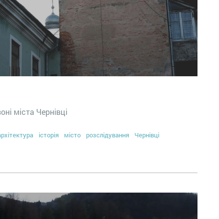
зоні міста Чернівці
архітектура
історія
місто
розслідування
Чернівці