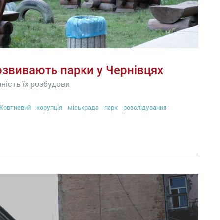
розвивають парки у Чернівцях
нність їх розбудови
Жовтневий
корупція
міськрада
парк
розслідування