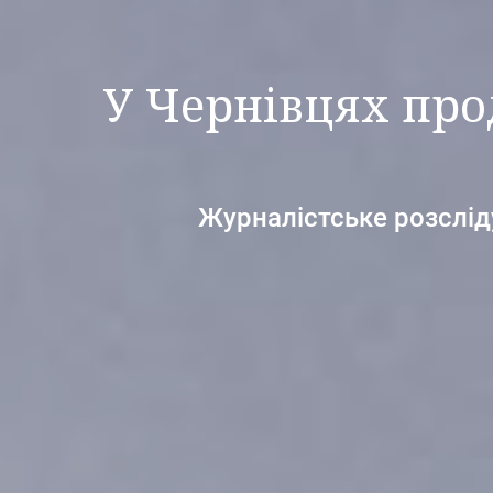
У Чернівцях про
Журналістське розслід