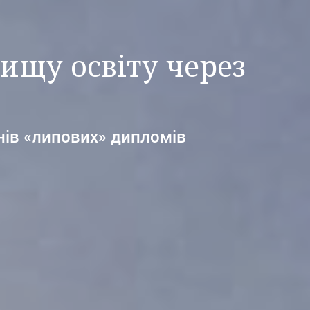
ищу освіту через
нів «липових» дипломів