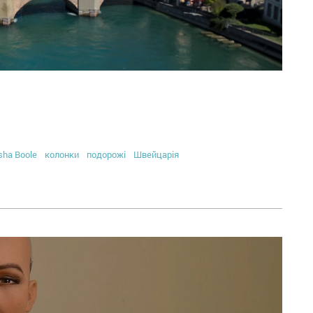
sha Boole
колонки
подорожі
Швейцарія