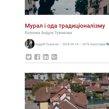
Мурал і ода традиціоналізму
Колонка Андрія Тужикова
Андрій Тужиков
—
2018-05-18
— 2979 переглядів