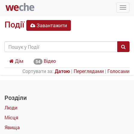
Упра
пере
Події
Завантажити
Дім
Відео
54
Сортувати за:
Датою
|
Переглядами
|
Голосами
Розділи
Люди
Місця
Явища