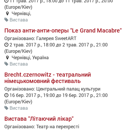
11 трав. 2017 р., 18:00
до
11 трав. 2017 р., 20:00
(
Europe/Kiev
)
Чернівці
,
Вистава
Показ анти-анти-оперы "Le Grand Macabre"
Організовано:
Галерея SweetART
2 трав. 2017 р., 18:00
до
2 трав. 2017 р., 21:00
(
Europe/Kiev
)
Чернівці
,
Україна
Вистава
Brecht.czernowitz - театральний
німецькомовний фестиваль
Організовано:
Центральний палац культури
16 бер. 2017 р., 19:00
до
19 бер. 2017 р., 21:00
(
Europe/Kiev
)
Вистава
Вистава "Літаючий лікар"
Організовано:
Театр на перехресті