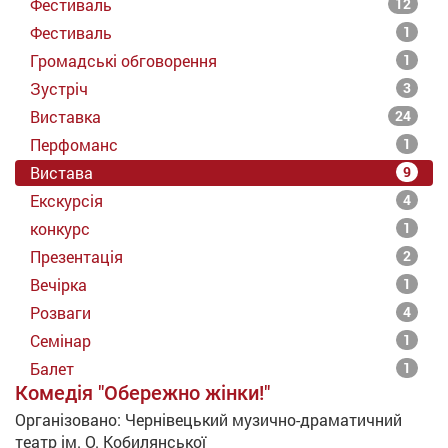
Фестиваль
12
Фестиваль
1
Громадські обговорення
1
Зустріч
3
Виставка
24
Перфоманс
1
Вистава
9
Екскурсія
4
конкурс
1
Презентація
2
Вечірка
1
Розваги
4
Семінар
1
Балет
1
Комедія "Обережно жінки!"
Організовано:
Чернівецький музично-драматичний
театр ім. О. Кобилянської