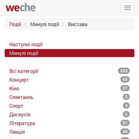
Упра
пере
Події
Минулі події
Вистава
Наступні події
Минулі події
Всі категорії
255
Концерт
45
Кіно
27
Спектакль
5
Спорт
4
Дискусія
5
Література
51
Лекція
48