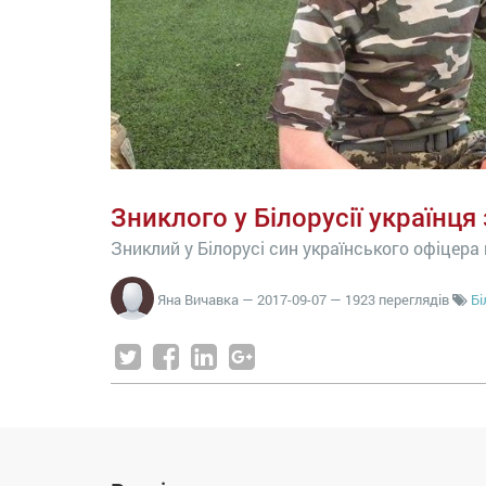
Зниклого у Білорусії українц
Зниклий у Білорусі син українського офіцера
Яна Вичавка
—
2017-09-07
— 1923 переглядів
Бі