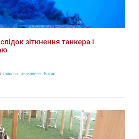
слідок зіткнення танкера і
аю
зниклий
зникнення
Китай