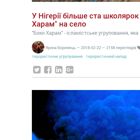
У Нігерії більше ста школярок
Харам" на село
"Боко Харам" - ісламістське угруповання, яка
Ярина Боринець
—
2018-02-22
— 2158 переглядів
терористичне угрупування
терористичний напад