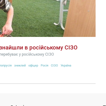
я знайшли в російському СІЗО
 перебуває у російському СІЗО
лопрусія
зниклий
офіцер
Росія
СІЗО
Україна