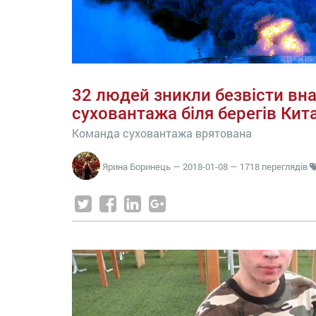
32 людей зникли безвісти вна
суховантажа біля берегів Кит
Команда суховантажа врятована
Ярина Боринець
—
2018-01-08
— 1718 переглядів