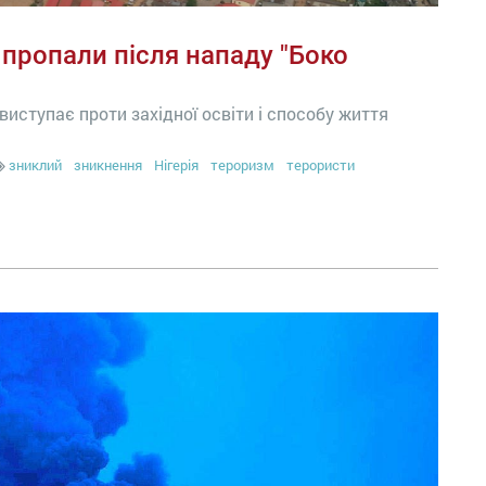
 пропали після нападу "Боко
 виступає проти західної освіти і способу життя
зниклий
зникнення
Нігерія
тероризм
терористи