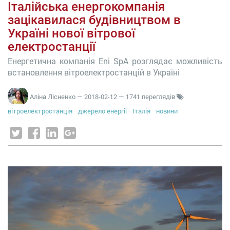
Італійська енергокомпанія
зацікавилася будівництвом в
Україні нової вітрової
електростанції
Енергетична компанія Eni SpA розглядає можливість
встановлення вітроелектростанцій в Україні
Аліна Лісненко
—
2018-02-12
— 1741 переглядів
вітроелектростанція
джерело енергії
Італія
новини