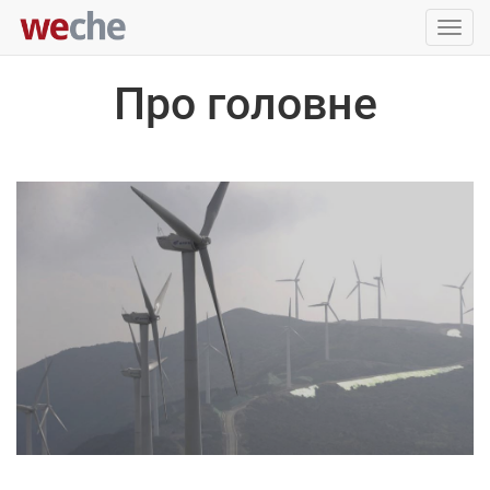
Упра
пере
Про головне