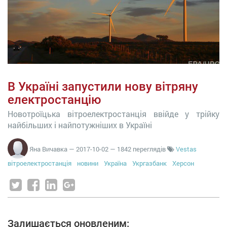
В Україні запустили нову вітряну
електростанцію
Новотроїцька вітроелектростанція ввійде у трійку
найбільших і найпотужніших в Україні
Яна Вичавка
—
2017-10-02
— 1842 переглядів
Vestas
вітроелектростанція
новини
Україна
Укргазбанк
Херсон
Залишається оновленим: