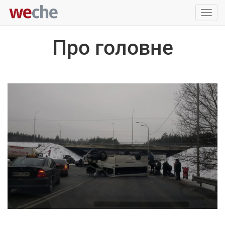
Упра
пере
Про головне