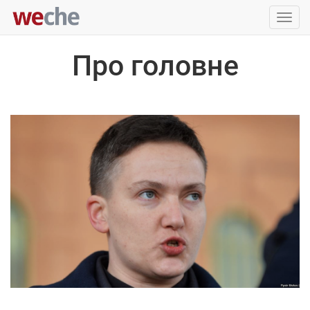
Упра
пере
Про головне