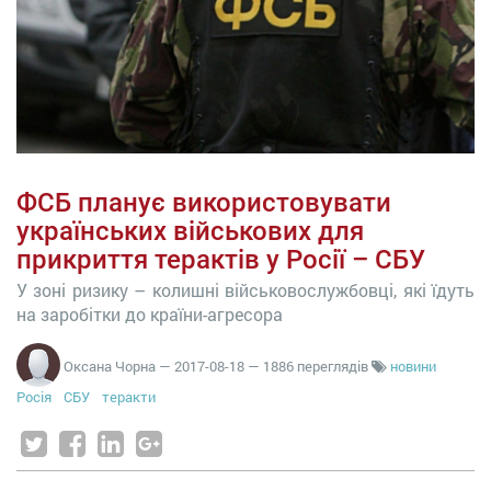
ФСБ планує використовувати
українських військових для
прикриття терактів у Росії – СБУ
У зоні ризику – колишні військовослужбовці, які їдуть
на заробітки до країни-агресора
Оксана Чорна
—
2017-08-18
— 1886 переглядів
новини
Росія
СБУ
теракти