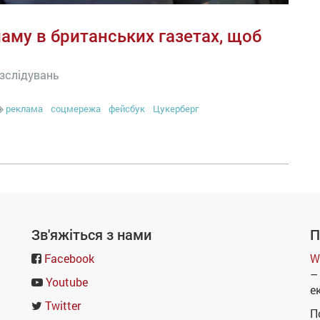
аму в британських газетах, щоб
озслідувань
реклама
соцмережа
фейсбук
Цукерберг
Зв'яжіться з нами
П
Facebook
W
–
Youtube
е
Twitter
П