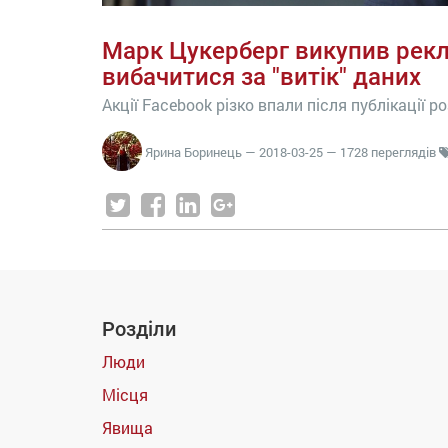
Марк Цукерберг викупив рекл
вибачитися за "витік" даних
Акції Facebook різко впали після публікації р
Ярина Боринець
—
2018-03-25
— 1728 переглядів
Розділи
Люди
Місця
Явища