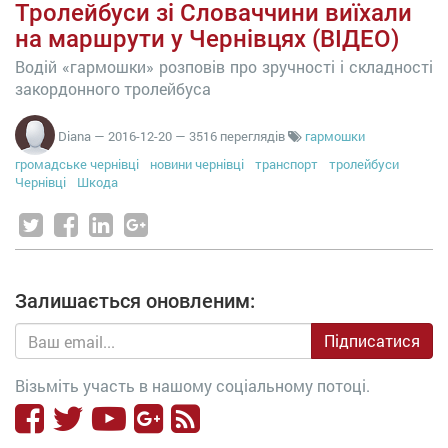
Тролейбуси зі Словаччини виїхали
на маршрути у Чернівцях (ВІДЕО)
Водій «гармошки» розповів про зручності і складності
закордонного тролейбуса
Diana
—
2016-12-20
— 3516 переглядів
гармошки
громадське чернівці
новини чернівці
транспорт
тролейбуси
Чернівці
Шкода
Залишається оновленим:
Підписатися
Візьміть участь в нашому соціальному потоці.