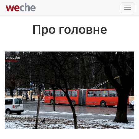
Упра
пере
Про головне