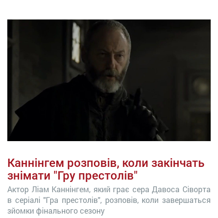
Каннінгем розповів, коли закінчать
знімати "Гру престолів"
Актор Ліам Каннінгем, який грає сера Давоса Сіворта
в серіалі "Гра престолів", розповів, коли завершаться
зйомки фінального сезону