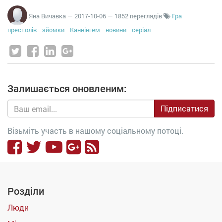
Яна Вичавка
—
2017-10-06
— 1852 переглядів
Гра
престолів
зйомки
Каннінгем
новини
серіал
Залишається оновленим:
Підписатися
Візьміть участь в нашому соціальному потоці.
Розділи
Люди