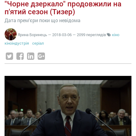
"Чорне дзеркало" продовжили на
п'ятий сезон (Тизер)
Дата прем'єри поки що невідома
Ярина Боринець
—
2018-03-06
— 2099 переглядів
кіно
кіноіндустрія
серіал