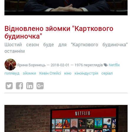
Відновлено зйомки "Карткового
будиночка"
Шостий сезон буде для "Карткового будиночка"
останнім
Ярина Боринець
—
2018-02-01
— 1976 переглядів
Netflix
голлівуд
зйомки
Кевін Спейсі
кіно
кіноіндустрія
серіал