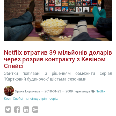
Netflix втратив 39 мільйонів доларів
через розрив контракту з Кевіном
Спейсі
Збитки пов'язані з рішенням обмежити серіал
"Картковий будиночок" шістьма сезонами
Ярина Боринець
—
2018-01-23
— 2009 переглядів
Netflix
Кевін Спейсі
кіноіндустрія
серіал