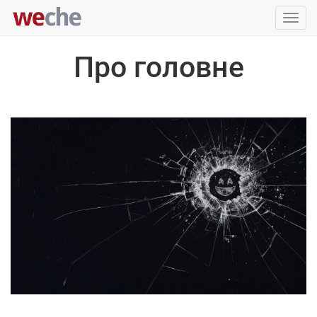
Упра
пере
Про головне